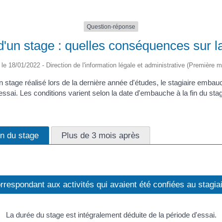
Question-réponse
d'un stage : quelles conséquences sur la
é le 18/01/2022 - Direction de l'information légale et administrative (Première mi
n stage réalisé lors de la dernière année d'études, le stagiaire embau
essai. Les conditions varient selon la date d'embauche à la fin du sta
in du stage
Plus de 3 mois après
espondant aux activités qui avaient été confiées au stagia
La durée du stage est intégralement déduite de la période d'essai.