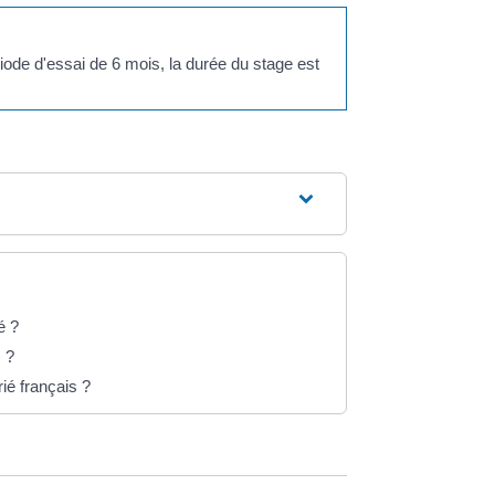
riode d'essai de 6 mois, la durée du stage est
é ?
 ?
ié français ?