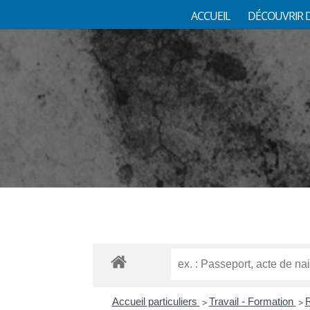
ACCUEIL
DÉCOUVRIR 
Accueil particuliers
Travail - Formation
R
>
>