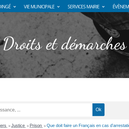
DINGÉ
VIE MUNICIPALE
SERVICES MAIRIE
ÉVÈNEM
Droits et démarches
liers
Justice
Prison
Que doit faire un Français en cas d'arrestati
>
>
>