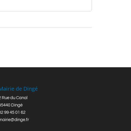
Mairie de Dingé
2 Rue du Canal
35440 Dingé
02 99 45 01 62
mairie@dinge.fr