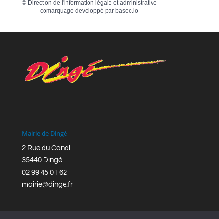
©
Direction de l'information légale et administrative
comarquage developpé par
baseo.io
Mairie de Dingé
2 Rue du Canal
35440 Dingé
02 99 45 01 62
mairie@dinge.fr