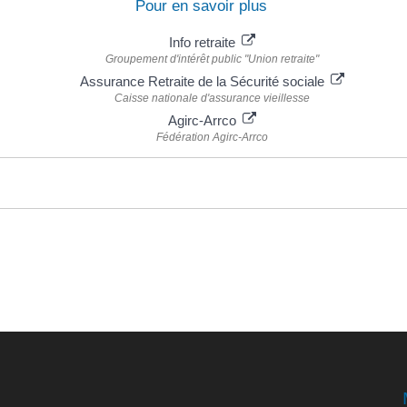
Pour en savoir plus
Info retraite
Groupement d'intérêt public "Union retraite"
Assurance Retraite de la Sécurité sociale
Caisse nationale d'assurance vieillesse
Agirc-Arrco
Fédération Agirc-Arrco