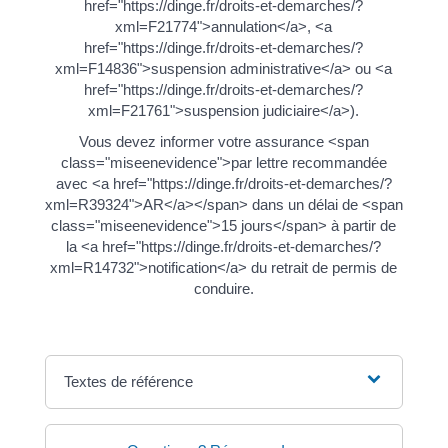
href="https://dinge.fr/droits-et-demarches/?
xml=F21774">annulation</a>, <a
href="https://dinge.fr/droits-et-demarches/?
xml=F14836">suspension administrative</a> ou <a
href="https://dinge.fr/droits-et-demarches/?
xml=F21761">suspension judiciaire</a>).
Vous devez informer votre assurance <span
class="miseenevidence">par lettre recommandée
avec <a href="https://dinge.fr/droits-et-demarches/?
xml=R39324">AR</a></span> dans un délai de <span
class="miseenevidence">15 jours</span> à partir de
la <a href="https://dinge.fr/droits-et-demarches/?
xml=R14732">notification</a> du retrait de permis de
conduire.
Textes de référence