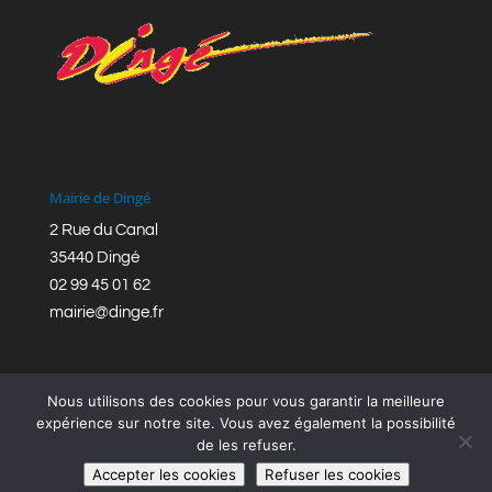
Mairie de Dingé
2 Rue du Canal
35440 Dingé
02 99 45 01 62
mairie@dinge.fr
Nous utilisons des cookies pour vous garantir la meilleure
expérience sur notre site. Vous avez également la possibilité
de les refuser.
Réalisation © Mairie de Dingé,
Bretagne Romantique
|
Accepter les cookies
Refuser les cookies
Mentions légales
|
Politique de confidentialité