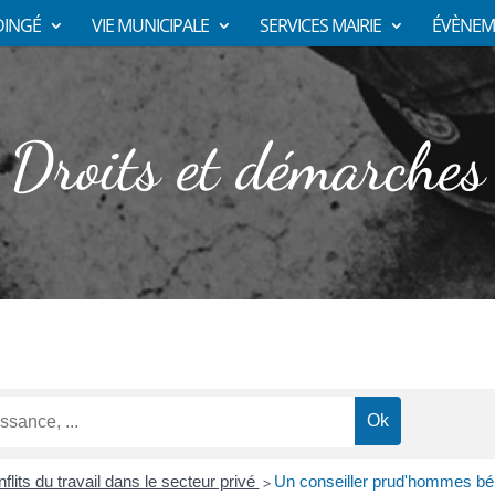
DINGÉ
VIE MUNICIPALE
SERVICES MAIRIE
ÉVÈNEM
Droits et démarches
flits du travail dans le secteur privé
Un conseiller prud'hommes bén
>