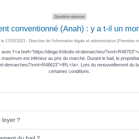
Question-réponse
nt conventionné (Anah) : y a t-il un m
é le 17/02/2023 - Direction de l'information légale et administrative (Première mi
né avec l'<a href="https://dinge.fr/droits-et-demarches/?xml=R48703"
maximum est inférieur au prix du marché. Durant le bail, le propriéta
oits-et-demarches/?xml=R48623">IRL</a>. Lors du renouvellement du bail,
certaines conditions.
 loyer ?
ement du bail ?