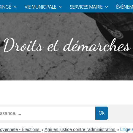
DINGÉ
VIE MUNICIPALE
SERVICES MAIRIE
ÉVÈNEM
Droits et démarches
toyenneté - Élections
Agir en justice contre l'administration
Litige 
>
>