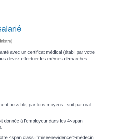
salarié
nistre)
nté avec un certificat médical (établi par votre
n, vous devez effectuer les mêmes démarches.
ent possible, par tous moyens : soit par oral
 soit donnée à l'employeur dans les 4<span
t.
par votre <span class="miseenevidence">médecin