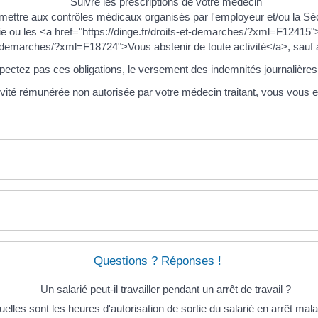
Suivre les prescriptions de votre médecin
ettre aux contrôles médicaux organisés par l'employeur et/ou la Séc
rtie ou les <a href="https://dinge.fr/droits-et-demarches/?xml=F12415
et-demarches/?xml=F18724">Vous abstenir de toute activité</a>, sauf a
pectez pas ces obligations, le versement des indemnités journalière
vité rémunérée non autorisée par votre médecin traitant, vous vous 
Questions ? Réponses !
Un salarié peut-il travailler pendant un arrêt de travail ?
elles sont les heures d'autorisation de sortie du salarié en arrêt mala