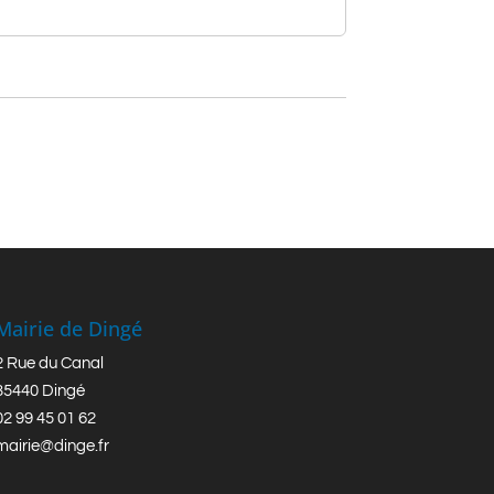
Mairie de Dingé
2 Rue du Canal
35440 Dingé
02 99 45 01 62
mairie@dinge.fr