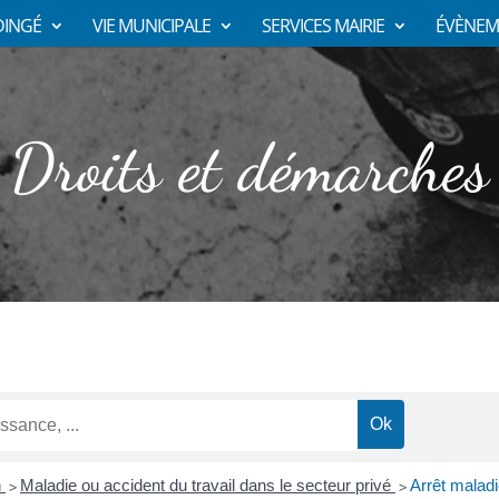
DINGÉ
VIE MUNICIPALE
SERVICES MAIRIE
ÉVÈNEM
Droits et démarches
n
Maladie ou accident du travail dans le secteur privé
Arrêt maladi
>
>