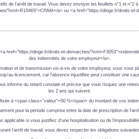
tifs de l'arrêt de travail. Vous devez envoyer les feuillets n°1 et n°2
marches/?xml=R15469">CPAM</a> ou <a href="https://dinge.fr/droits
 href="https://dinge.fr/droits-et-demarches/?xml=F3053">indemnités d
des indemnités de votre employeur</a>.
rmation et de transmission vis-à-vis de votre employeur, vous vous pl
jusqu'au licenciement, car l'absence injustifiée peut constituer une cau
ous informe du retard constaté et précise que vous risquez une retenu
les 2 ans qui suivent.
 fixée à <span class="valeur">50 %</span> du montant de vos indemn
uement pour la période comprise entre la date de prescription de l'arrê
s applicable si vous justifiez d'une hospitalisation ou de l'impossibilit
urant l'arrêt de travail, vous devez respecter les obligations suivantes