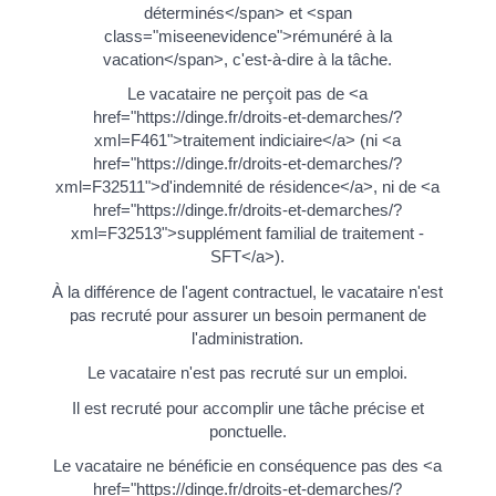
déterminés</span> et <span
class="miseenevidence">rémunéré à la
vacation</span>, c'est-à-dire à la tâche.
Le vacataire ne perçoit pas de <a
href="https://dinge.fr/droits-et-demarches/?
xml=F461">traitement indiciaire</a> (ni <a
href="https://dinge.fr/droits-et-demarches/?
xml=F32511">d'indemnité de résidence</a>, ni de <a
href="https://dinge.fr/droits-et-demarches/?
xml=F32513">supplément familial de traitement -
SFT</a>).
À la différence de l'agent contractuel, le vacataire n'est
pas recruté pour assurer un besoin permanent de
l'administration.
Le vacataire n'est pas recruté sur un emploi.
Il est recruté pour accomplir une tâche précise et
ponctuelle.
Le vacataire ne bénéficie en conséquence pas des <a
href="https://dinge.fr/droits-et-demarches/?