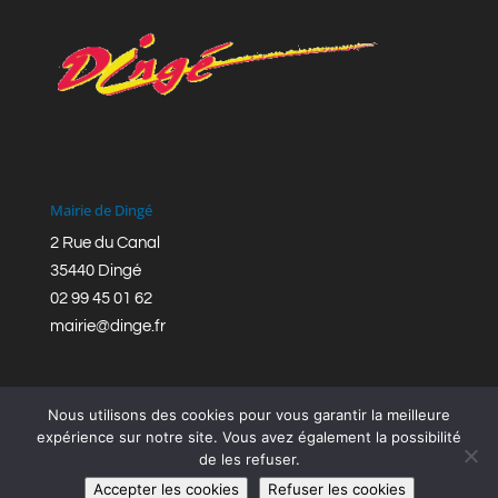
Mairie de Dingé
2 Rue du Canal
35440 Dingé
02 99 45 01 62
mairie@dinge.fr
Nous utilisons des cookies pour vous garantir la meilleure
expérience sur notre site. Vous avez également la possibilité
de les refuser.
Réalisation © Mairie de Dingé,
Bretagne Romantique
|
Accepter les cookies
Refuser les cookies
Mentions légales
|
Politique de confidentialité