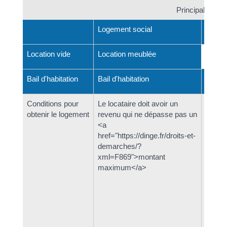
Principales dif
Logement social
Logem
Location vide
Location meublée
Bail mo
Bail d'habitation
Bail d'habitation
Conditions pour
Le locataire doit avoir un
Le pro
obtenir le logement
revenu qui ne dépasse pas un
le loca
<a
faire 
href="https://dinge.fr/droits-et-
href="h
demarches/?
demar
xml=F869">montant
xml=F
maximum</a>