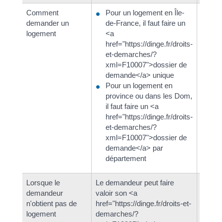
Comment
Pour un logement en Île-
<a
demander un
de-France, il faut faire un
hre
logement
<a
de
href="https://dinge.fr/droits-
dos
et-demarches/?
De
xml=F10007">dossier de
hre
demande</a> unique
de
Pour un logement en
d'a
province ou dans les Dom,
son
il faut faire un <a
pro
href="https://dinge.fr/droits-
et-demarches/?
xml=F10007">dossier de
demande</a> par
département
Lorsque le
Le demandeur peut faire
Aucun 
demandeur
valoir son <a
sauf s
n'obtient pas de
href="https://dinge.fr/droits-et-
prouve
logement
demarches/?
href="h