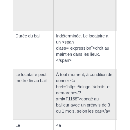
logeme
ou G (
signé,
recond
Durée du bail
Indéterminée. Le locataire a
<a href
un <span
demar
class="expression">droit au
moins
maintien dans les lieux.
</span>
Le locataire peut
À tout moment, à condition de
À tout
mettre fin au bail
donner <a
donne
href="https://dinge.fr/droits-et-
href="h
demarches/?
demar
xml=F1168">congé au
au pro
bailleur avec un préavis de 3
de 3 o
ou 1 mois, selon les cas</a>
cas</
Le
<a
<a