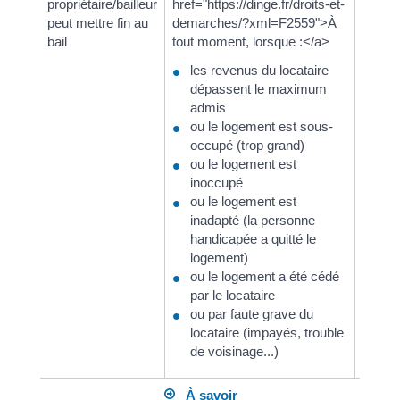
propriétaire/bailleur
href="https://dinge.fr/droits-et-
hre
peut mettre fin au
demarches/?xml=F2559">À
de
bail
tout moment, lorsque :</a>
cou
fau
les revenus du locataire
(im
dépassent le maximum
voi
admis
<a
ou le logement est sous-
hre
occupé (trop grand)
de
ou le logement est
l'é
inoccupé
hab
ou le logement est
un 
inadapté (la personne
log
handicapée a quitté le
au 
logement)
d'a
ou le logement a été cédé
par le locataire
ou par faute grave du
locataire (impayés, trouble
de voisinage...)
À savoir