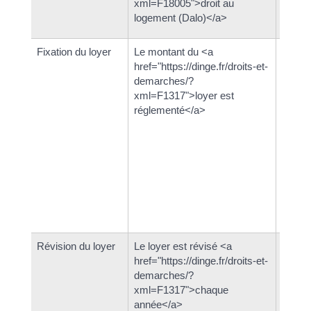
xml=F18005">droit au
demar
logement (Dalo)</a>
xml=F
Fixation du loyer
Le montant du <a
Le 
href="https://dinge.fr/droits-et-
hre
demarches/?
de
xml=F1317">loyer est
xml
réglementé</a>
enc
co
Pou
G (
sig
le 
sup
loc
Révision du loyer
Le loyer est révisé <a
Si le b
href="https://dinge.fr/droits-et-
href="h
demarches/?
demar
xml=F1317">chaque
peut ê
année</a>
année<