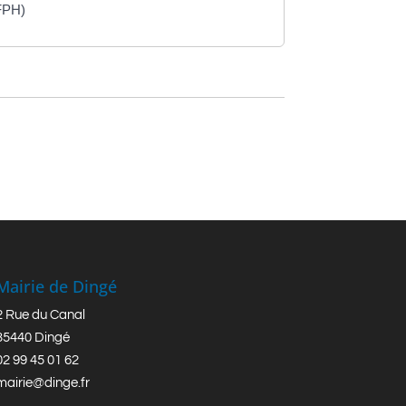
(FPH)
Mairie de Dingé
2 Rue du Canal
35440 Dingé
02 99 45 01 62
mairie@dinge.fr