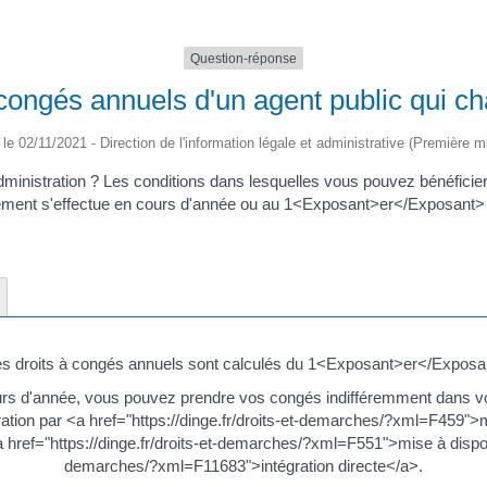
Question-réponse
congés annuels d'un agent public qui c
é le 02/11/2021 - Direction de l'information légale et administrative (Première mi
dministration ? Les conditions dans lesquelles vous pouvez bénéficie
ment s'effectue en cours d'année ou au 1<Exposant>er</Exposant> j
 les droits à congés annuels sont calculés du 1<Exposant>er</Exposa
ours d'année, vous pouvez prendre vos congés indifféremment dans vot
tion par <a href="https://dinge.fr/droits-et-demarches/?xml=F459">mut
="https://dinge.fr/droits-et-demarches/?xml=F551">mise à dispositi
demarches/?xml=F11683">intégration directe</a>.