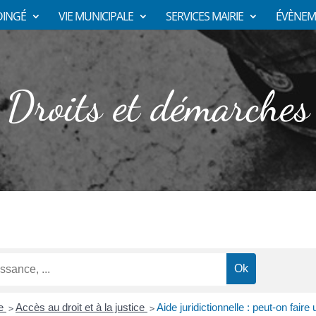
DINGÉ
VIE MUNICIPALE
SERVICES MAIRIE
ÉVÈNEM
Droits et démarches
ce
Accès au droit et à la justice
Aide juridictionnelle : peut-on fair
>
>