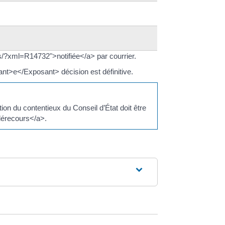
es/?xml=R14732">notifiée</a> par courrier.
ant>e</Exposant> décision est définitive.
ion du contentieux du Conseil d’État doit être
élérecours</a>.