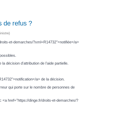
s de refus ?
nistre)
e.fr/droits-et-demarches/?xml=R14732">notifiée</a>
 possibles.
a décision d'attribution de l'aide partielle.
=R14732">notification</a> de la décision.
rreur qui porte sur le nombre de personnes de
c <a href="https://dinge.fr/droits-et-demarches/?