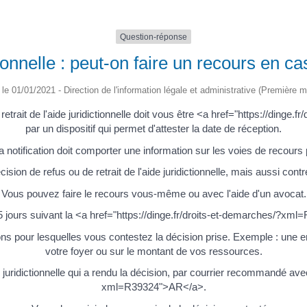
Question-réponse
tionnelle : peut-on faire un recours en ca
é le 01/01/2021 - Direction de l'information légale et administrative (Première mi
 retrait de l'aide juridictionnelle doit vous être <a href="https://ding
par un dispositif qui permet d'attester la date de réception.
a notification doit comporter une information sur les voies de recours
ion de refus ou de retrait de l'aide juridictionnelle, mais aussi contre l
Vous pouvez faire le recours vous-même ou avec l'aide d'un avocat.
15 jours suivant la <a href="https://dinge.fr/droits-et-demarches/?xml
ons pour lesquelles vous contestez la décision prise. Exemple : une e
votre foyer ou sur le montant de vos ressources.
 juridictionnelle qui a rendu la décision, par courrier recommandé ave
xml=R39324">AR</a>.