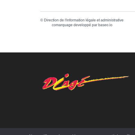
©
Direction de l'information légale et administrative
comarquage developpé par
baseo.io