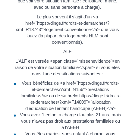
que soit votre situation familiale : célibataire, marié,
avec ou sans personne à charge).
Le plus souvent il s'agit d'un <a
href="https://dinge.fr/droits-et-demarches/?
xml=R18743">logement conventionné</a> que vous
louez (la plupart des logements HLM sont
conventionnés).
ALF
L'ALF est versée <span class="miseenevidence">en
raison de votre situation familiale</span> si vous êtes
dans l'une des situations suivantes :
Vous bénéficiez de <a href="https://dinge.fr/droits-
et-demarches/?xml=N156">prestations
familiales</a> ou de <a href="https://dinge.fr/droits-
et-demarches/?xml=F14809">l'allocation
d'éducation de l'enfant handicapé (AEEH)</a>
Vous avez 1 enfant à charge d'au plus 21 ans, mais
vous n'avez pas droit aux prestations familiales ou
à l'AEEH
Vous êtes mariés, sans enfant à charge, vous