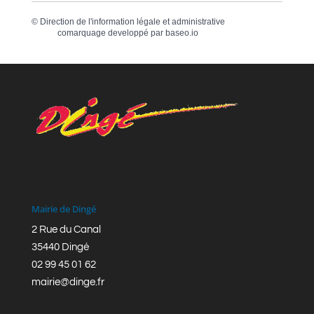
©
Direction de l'information légale et administrative
comarquage developpé par
baseo.io
Mairie de Dingé
2 Rue du Canal
35440 Dingé
02 99 45 01 62
mairie@dinge.fr