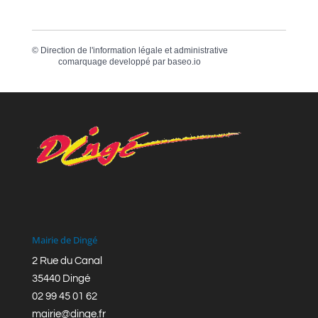
©
Direction de l'information légale et administrative
comarquage developpé par
baseo.io
Mairie de Dingé
2 Rue du Canal
35440 Dingé
02 99 45 01 62
mairie@dinge.fr