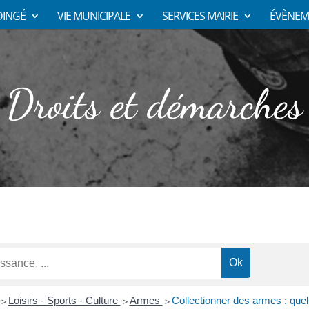
DINGÉ
VIE MUNICIPALE
SERVICES MAIRIE
ÉVÈNEM
Droits et démarches
Loisirs - Sports - Culture
Armes
Collectionner des armes : quell
>
>
>