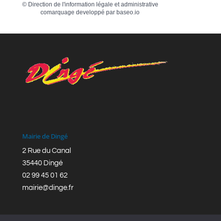
©
Direction de l'information légale et administrative
comarquage developpé par
baseo.io
Mairie de Dingé
2 Rue du Canal
35440 Dingé
02 99 45 01 62
mairie@dinge.fr