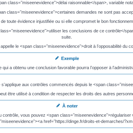
 <span class="miseenevidence">délai raisonnable</span>, variable nota
span class="miseenevidence">certaines demandes ne sont pas acce
e toute évidence injustifiée ou si elle compromet le bon fonctionneme
class="miseenevidence">utiliser les conclusions de ce contrôle</span>
suite.
 appelle le <span class="miseenevidence">droit à l'opposabilité du c
Exemple
qui a obtenu une conclusion favorable pourra l'opposer à l'administrati
trôle s'applique aux contrôles commencés depuis le <span class="mis
 peut être utilisé à condition de respecter les droits des autres personn
À noter
s du contrôle, vous pouvez <span class="miseenevidence">régulariser 
="miseenevidence"><a href="https://dinge.fr/droits-et-demarches/?xm