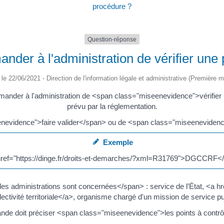
procédure ?
Question-réponse
nder à l'administration de vérifier une
é le 22/06/2021 - Direction de l'information légale et administrative (Première mi
demander à l'administration de <span class="miseenevidence">vérifier
prévu par la réglementation.
nevidence">faire valider</span> ou de <span class="miseenevidence
Exemple
href="https://dinge.fr/droits-et-demarches/?xml=R31769">DGCCRF</
 administrations sont concernées</span> : service de l’État, <a href
tivité territoriale</a>, organisme chargé d'un mission de service pub
nde doit préciser <span class="miseenevidence">les points à contrô