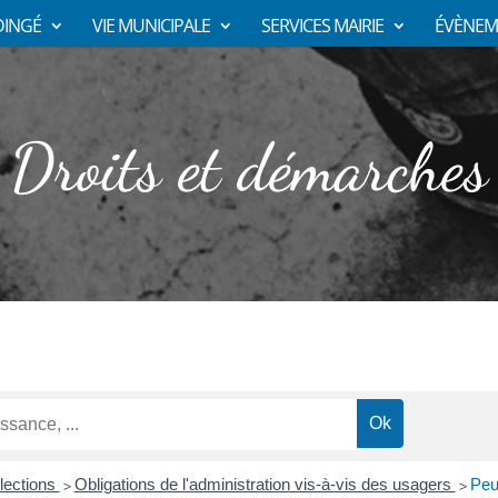
DINGÉ
VIE MUNICIPALE
SERVICES MAIRIE
ÉVÈNEM
Droits et démarches
Élections
Obligations de l'administration vis-à-vis des usagers
Peu
>
>