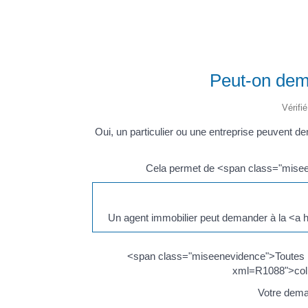
Peut-on dema
Vérifi
Oui, un particulier ou une entreprise peuvent 
Cela permet de <span class="misee
Un agent immobilier peut demander à la <a 
<span class="miseenevidence">Toutes les
xml=R1088">collec
Votre dema