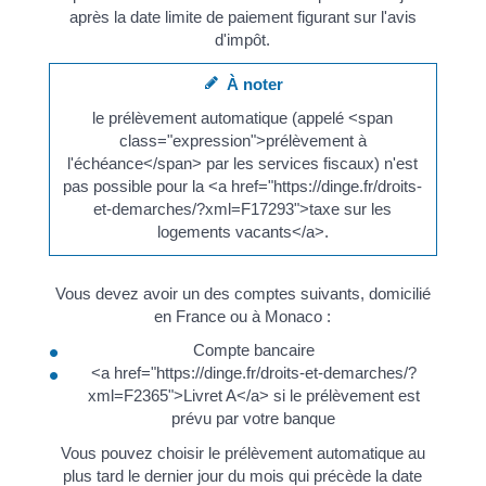
après la date limite de paiement figurant sur l'avis
d'impôt.
À noter
le prélèvement automatique (appelé <span
class="expression">prélèvement à
l'échéance</span> par les services fiscaux) n'est
pas possible pour la <a href="https://dinge.fr/droits-
et-demarches/?xml=F17293">taxe sur les
logements vacants</a>.
Vous devez avoir un des comptes suivants, domicilié
en France ou à Monaco :
Compte bancaire
<a href="https://dinge.fr/droits-et-demarches/?
xml=F2365">Livret A</a> si le prélèvement est
prévu par votre banque
Vous pouvez choisir le prélèvement automatique au
plus tard le dernier jour du mois qui précède la date