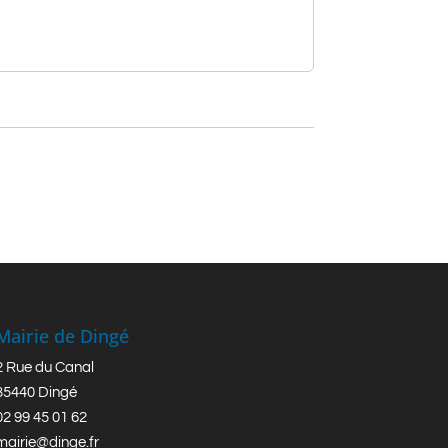
Mairie de Dingé
2 Rue du Canal
35440 Dingé
02 99 45 01 62
mairie@dinge.fr