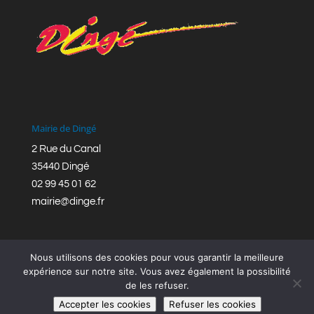
Mairie de Dingé
2 Rue du Canal
35440 Dingé
02 99 45 01 62
mairie@dinge.fr
Nous utilisons des cookies pour vous garantir la meilleure
expérience sur notre site. Vous avez également la possibilité
de les refuser.
Réalisation © Mairie de Dingé,
Bretagne Romantique
|
Accepter les cookies
Refuser les cookies
Mentions légales
|
Politique de confidentialité