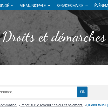
DINGÉ
VIE MUNICIPALE
SERVICES MAIRIE
ÉVÈNEM
Droits et démarches
nsommation
Impôt sur le revenu : calcul et paiement
Quand faut-il
>
>