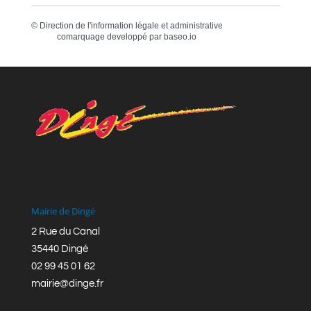
©
Direction de l'information légale et administrative
comarquage developpé par
baseo.io
Mairie de Dingé
2 Rue du Canal
35440 Dingé
02 99 45 01 62
mairie@dinge.fr