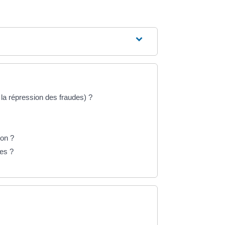
a répression des fraudes) ?
?
ion ?
les ?