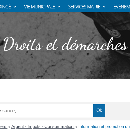
DINGÉ
VIE MUNICIPALE
SERVICES MAIRIE
ÉVÈNEM
Droits et démarches
liers
Argent - Impôts - Consommation
Information et protection 
>
>