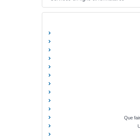
Que fai
U