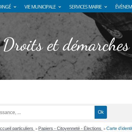
DINGÉ
VIE MUNICIPALE
SERVICES MAIRIE
ÉVÈNEM
Droits et démarches
ccueil particuliers
Papiers - Citoyenneté - Élections
Carte d'identi
>
>