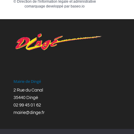
©
Direction de l'information légale et administrative
comarquage developpé par
baseo.io
Mairie de Dingé
2 Rue du Canal
35440 Dingé
02 99 45 01 62
mairie@dinge.fr