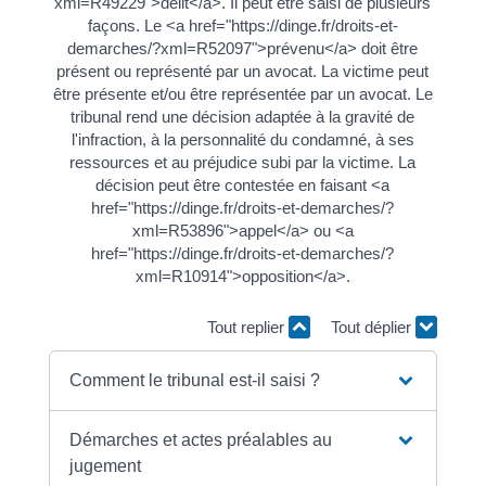
xml=R49229">délit</a>. Il peut être saisi de plusieurs
façons. Le <a href="https://dinge.fr/droits-et-
demarches/?xml=R52097">prévenu</a> doit être
présent ou représenté par un avocat. La victime peut
être présente et/ou être représentée par un avocat. Le
tribunal rend une décision adaptée à la gravité de
l'infraction, à la personnalité du condamné, à ses
ressources et au préjudice subi par la victime. La
décision peut être contestée en faisant <a
href="https://dinge.fr/droits-et-demarches/?
xml=R53896">appel</a> ou <a
href="https://dinge.fr/droits-et-demarches/?
xml=R10914">opposition</a>.
Tout replier
Tout déplier
Comment le tribunal est-il saisi ?
Démarches et actes préalables au
jugement