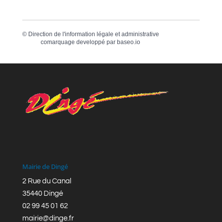
©
Direction de l'information légale et administrative
comarquage developpé par
baseo.io
Mairie de Dingé
2 Rue du Canal
35440 Dingé
02 99 45 01 62
mairie@dinge.fr