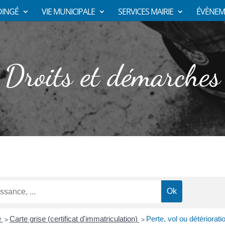
DINGÉ
VIE MUNICIPALE
SERVICES MAIRIE
ÉVÈNEM
Droits et démarches
é
Carte grise (certificat d'immatriculation)
Perte, vol ou détériorat
>
>