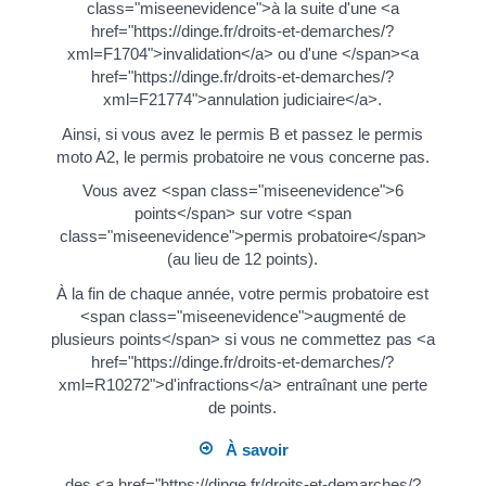
class="miseenevidence">à la suite d'une <a
href="https://dinge.fr/droits-et-demarches/?
xml=F1704">invalidation</a> ou d'une </span><a
href="https://dinge.fr/droits-et-demarches/?
xml=F21774">annulation judiciaire</a>.
Ainsi, si vous avez le permis B et passez le permis
moto A2, le permis probatoire ne vous concerne pas.
Vous avez <span class="miseenevidence">6
points</span> sur votre <span
class="miseenevidence">permis probatoire</span>
(au lieu de 12 points).
À la fin de chaque année, votre permis probatoire est
<span class="miseenevidence">augmenté de
plusieurs points</span> si vous ne commettez pas <a
href="https://dinge.fr/droits-et-demarches/?
xml=R10272">d'infractions</a> entraînant une perte
de points.
À savoir
des <a href="https://dinge.fr/droits-et-demarches/?