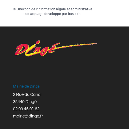
©
Direction de l'information légale et administrative
comarquage developpé par
baseo.io
Mairie de Dingé
2 Rue du Canal
35440 Dingé
02 99 45 01 62
mairie@dinge.fr