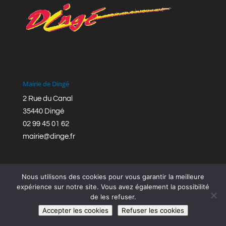
Mairie de Dingé
2 Rue du Canal
35440 Dingé
02 99 45 01 62
mairie@dinge.fr
Nous utilisons des cookies pour vous garantir la meilleure
expérience sur notre site. Vous avez également la possibilité
de les refuser.
Réalisation © Mairie de Dingé,
Bretagne Romantique
|
Accepter les cookies
Refuser les cookies
Mentions légales
|
Politique de confidentialité