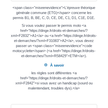
<span class="miseenevidence">L'épreuve théorique
générale commune (ETG)</span> concerne les
permis B1, B, BE, C, D, CE, DE, C1, D1, C1E, D1E.
Si vous voulez passer le permis moto <a
href="https://dinge.fr/droits-et-demarches/?
xml=F2832">A1</a> ou <a href="https://dinge.fr/droits-
et-demarches/?xml=F31083">A2</a>, vous devez
passer un <span class="miseenevidence">code
motocyclette</span> (<a href="https://dinge.fr/droits-
et-demarches/?xml=R58429">ETM</a>).
À savoir
les règles sont différentes <a
href="https://dinge.fr/droits-et-demarches/?
xml=F2842">si vous avez un handicap (sourd ou
malentendant, troubles dys).</a>