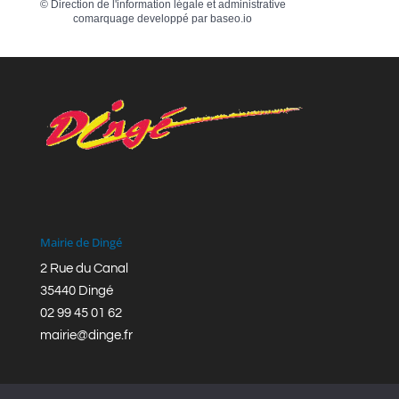
©
Direction de l'information légale et administrative
comarquage developpé par
baseo.io
Mairie de Dingé
2 Rue du Canal
35440 Dingé
02 99 45 01 62
mairie@dinge.fr