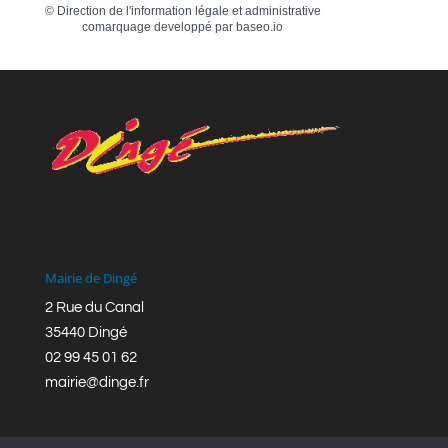
©
Direction de l'information légale et administrative
comarquage developpé par
baseo.io
Mairie de Dingé
2 Rue du Canal
35440 Dingé
02 99 45 01 62
mairie@dinge.fr